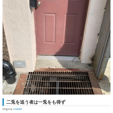
二兎を追う者は一兎をも得ず
img via /
reddit