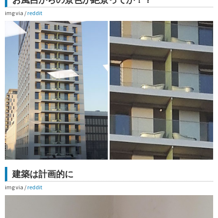
img via /
reddit
建築は計画的に
img via /
reddit