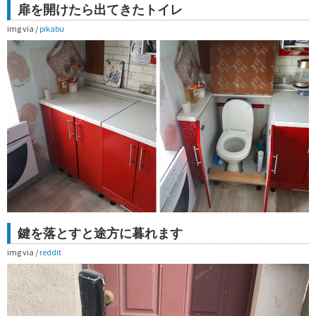
扉を開けたら出てきたトイレ
img via /
pikabu
鍵を落とすと途方に暮れます
img via /
reddit