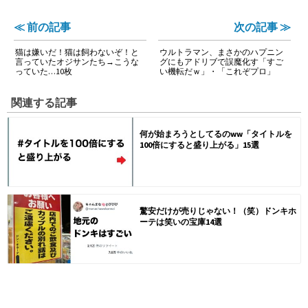
≪ 前の記事
次の記事 ≫
猫は嫌いだ！猫は飼わないぞ！と
ウルトラマン、まさかのハプニン
言っていたオジサンたち→こうな
グにもアドリブで誤魔化す「すご
っていた…10枚
い機転だｗ」・「これぞプロ」
関連する記事
何が始まろうとしてるのww「タイトルを
100倍にすると盛り上がる」15選
驚安だけが売りじゃない！（笑）ドンキホ
ーテは笑いの宝庫14選