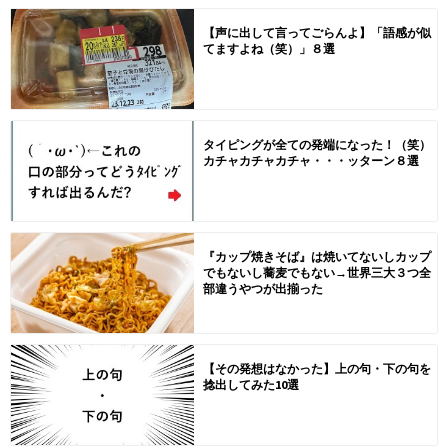
【声に出して言ってごらんよ】「語感が似
てますよね（笑）」８選
タイピングが全ての発端になった！（笑）
カチャカチャカチャ・・・ッターン８選
『カップ焼きそば』は焼いてないしカップ
でもないし蕎麦でもない→世界三大３つ全
部違うやつが出揃った
【その発想はなかった】上の句・下の句を
捻出してみた10選