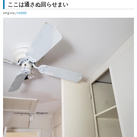
ここは通さぬ回らせまい
img via /
reddit