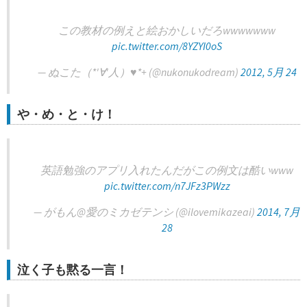
この教材の例えと絵おかしいだろwwwwwww
pic.twitter.com/8YZYI0oS
— ぬこた（*'∀'人）♥*+ (@nukonukodream)
2012, 5月 24
や・め・と・け！
英語勉強のアプリ入れたんだがこの例文は酷いwww
pic.twitter.com/n7JFz3PWzz
— がもん@愛のミカゼテンシ (@ilovemikazeai)
2014, 7月
28
泣く子も黙る一言！