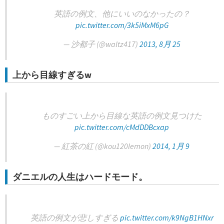
英語の例文、他にいいのなかったの？
pic.twitter.com/3k5iMxM6pG
— 沙都子 (@waltz417)
2013, 8月 25
上から目線すぎるw
ものすごい上から目線な英語の例文見つけた
pic.twitter.com/cMdDDBcxap
— 紅茶の紅 (@kou120lemon)
2014, 1月 9
ダニエルの人生はハードモード。
英語の例文が悲しすぎる
pic.twitter.com/k9NgB1HNxr