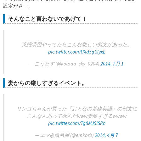
設定がさ…。
そんなこと言わないであげて！
英語演習やってたらこんな悲しい例文があった。
pic.twitter.com/UXd5gGiyxE
— こうたす (@kotaaa_sky_0204)
2014, 7月 1
妻からの厳しすぎるイベント。
リンゴちゃんが買った「おとなの基礎英語」の例文に
こんなんあって死んだwww妻酷すぎるwwww
pic.twitter.com/Tg8MJ5ISRh
— エマ@風呂屋 (@emkbrb)
2014, 4月 7