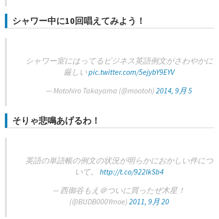
シャワー中に10回唱えてみよう！
シャワー室にはってるビジネス英語例文がさわやかに
厳しい
pic.twitter.com/5ejybY9EYV
— Motohiro Takayama (@mootoh)
2014, 9月 5
そりゃ悲鳴あげるわ！
英語の単語帳の例文の状況が明らかにおかしい件につ
いて。
http://t.co/922IkSb4
— 西御谷もえ＠ついに買ったぜ木星！
(@BUDB000Ymoe)
2011, 9月 20