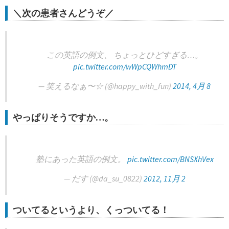
＼次の患者さんどうぞ／
この英語の例文、 ちょっとひどすぎる…。
pic.twitter.com/wWpCQWhmDT
— 笑えるなぁ〜☆ (@happy_with_fun)
2014, 4月 8
やっぱりそうですか…。
塾にあった英語の例文。
pic.twitter.com/BNSXhVex
— だす (@da_su_0822)
2012, 11月 2
ついてるというより、くっついてる！